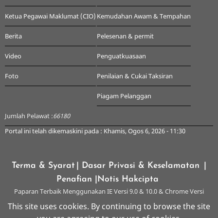
Ketua Pegawai Maklumat (CIO)
Kemudahan Awam & Tempahan
Berita
Pelesenan & permit
Video
Penguatkuasaan
Foto
Penilaian & Cukai Taksiran
Piagam Pelanggan
Jumlah Pelawat :
66180
Portal ini telah dikemaskini pada : Khamis, Ogos 6, 2026 - 11:30
Terma & Syarat
| Dasar Privasi & Keselamatan
|
Penafian
|Notis Hakcipta
Paparan Terbaik Menggunakan IE Versi 9.0 & 10.0 & Chrome Versi
Terkini & ke atas dengan Resolusi 1024 x 768
This site uses cookies. By continuing to browse the site