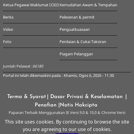
Ketua Pegawai Maklumat (CIO)
Kemudahan Awam & Tempahan
Berita
Pelesenan & permit
Video
Penguatkuasaan
Foto
Penilaian & Cukai Taksiran
Piagam Pelanggan
Jumlah Pelawat :
66180
Portal ini telah dikemaskini pada : Khamis, Ogos 6, 2026 - 11:30
Terma & Syarat
| Dasar Privasi & Keselamatan
|
Penafian
|Notis Hakcipta
Paparan Terbaik Menggunakan IE Versi 9.0 & 10.0 & Chrome Versi
Terkini & ke atas dengan Resolusi 1024 x 768
This site uses cookies. By continuing to browse the site
you are agreeing to our use of cookies.
© 2026 Majlis Perbandaran Kangar, All rights reserved.