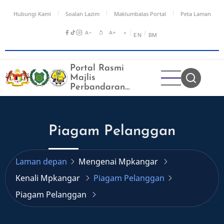
Langkau
Hubungi Kami
Soalan Lazim
Maklumbalas Portal
Peta Laman
ke
kandungan
A−
↺
A+
◑
/
EN
BM
utama
Portal Rasmi
Majlis
Perbandaran
Kangar
Piagam Pelanggan
Laman depan
Mengenai Mpkangar
Kenali Mpkangar
Piagam Pelanggan
Piagam Pelanggan