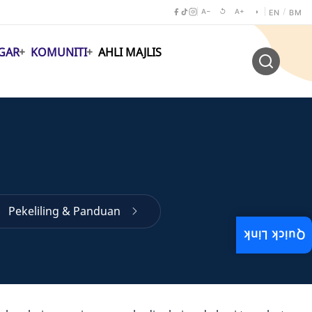
A−
↺
A+
◑
/
EN
BM
GAR
KOMUNITI
AHLI MAJLIS
Pekeliling & Panduan
Quick Link