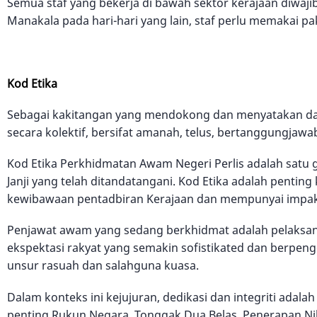
Semua staf yang bekerja di bawah sektor kerajaan diwaji
Manakala pada hari-hari yang lain, staf perlu memakai p
Kod Etika
Sebagai kakitangan yang mendokong dan menyatakan dasa
secara kolektif, bersifat amanah, telus, bertanggungjaw
Kod Etika Perkhidmatan Awam Negeri Perlis adalah satu
Janji yang telah ditandatangani. Kod Etika adalah pent
kewibawaan pentadbiran Kerajaan dan mempunyai impak 
Penjawat awam yang sedang berkhidmat adalah pelaksa
ekspektasi rakyat yang semakin sofistikated dan berpeng
unsur rasuah dan salahguna kuasa.
Dalam konteks ini kejujuran, dedikasi dan integriti ada
penting Rukun Negara, Tonggak Dua Belas, Penerapan Nil