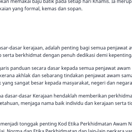
bkan memakai baju batik pada setiap hari Khamis. Ia merupa
akaian yang formal, kemas dan sopan.
r-dasar kerajaan, adalah penting bagi semua penjawat a
ab serta berkhidmat dengan penuh dedikasi demi kepentinga
 garis panduan secara dasar kepada semua penjawat awam
ing kerana akhlak dan sebarang tindakan penjawat awam sa
yang sangat besar kepada masyarakat, negeri dan negara
na dasar-dasar Kerajaan hendaklah memberikan perkhidma
etahuan, menjaga nama baik individu dan kerajaan serta ti
lah menjadi tonggak penting Kod Etika Perkhidmatan Awam Ne
ai, Norma dan Etika Perkhidmatan dan lain-lain perkara y