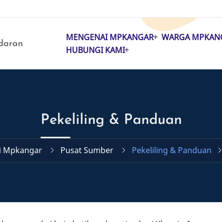
MENGENAI MPKANGAR
WARGA MPKAN
MAIN
daran
HUBUNGI KAMI
NAVIGATION
Pekeliling & Panduan
i Mpkangar
Pusat Sumber
Pekeliling & Panduan