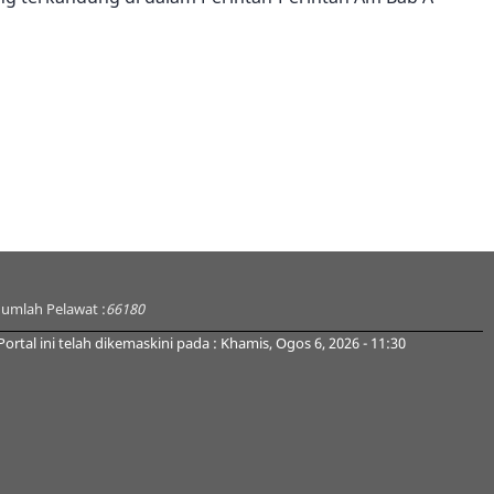
Jumlah Pelawat :
66180
Portal ini telah dikemaskini pada : Khamis, Ogos 6, 2026 - 11:30