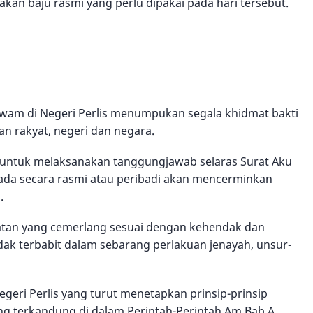
kan baju rasmi yang perlu dipakai pada hari tersebut.
wam di Negeri Perlis menumpukan segala khidmat bakti
n rakyat, negeri dan negara.
 untuk melaksanakan tanggungjawab selaras Surat Aku
mada secara rasmi atau peribadi akan mencerminkan
.
tan yang cemerlang sesuai dengan kehendak dan
dak terbabit dalam sebarang perlakuan jenayah, unsur-
geri Perlis yang turut menetapkan prinsip-prinsip
ang terkandung di dalam Perintah-Perintah Am Bab A