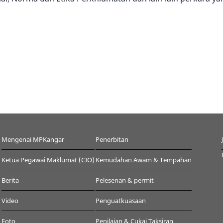
Mengenai MPKangar
Penerbitan
Ketua Pegawai Maklumat (CIO)
Kemudahan Awam & Tempahan
Berita
Pelesenan & permit
Video
Penguatkuasaan
Foto
Penilaian & Cukai Taksiran