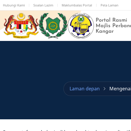
Langkau
Hubungi Kami
Soalan Lazim
Maklumbalas Portal
Peta Laman
ke
kandungan
Portal Rasmi
utama
Majlis Perban
Kangar
Laman depan
Mengena