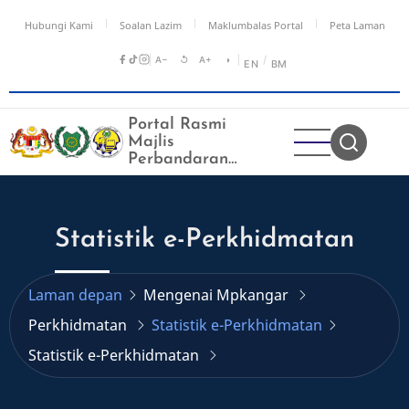
Langkau
Hubungi Kami
Soalan Lazim
Maklumbalas Portal
Peta Laman
ke
kandungan
A−
↺
A+
◑
/
EN
BM
utama
Portal Rasmi
Majlis
Perbandaran
Kangar
Statistik e-Perkhidmatan
Laman depan
Mengenai Mpkangar
Perkhidmatan
Statistik e-Perkhidmatan
Statistik e-Perkhidmatan