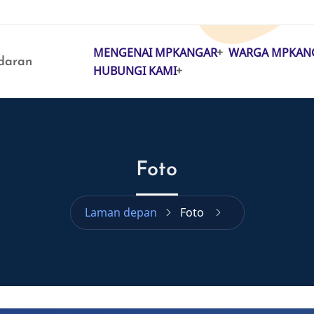
MENGENAI MPKANGAR
WARGA MPKAN
MAIN
daran
HUBUNGI KAMI
NAVIGATION
Foto
Laman depan
Foto