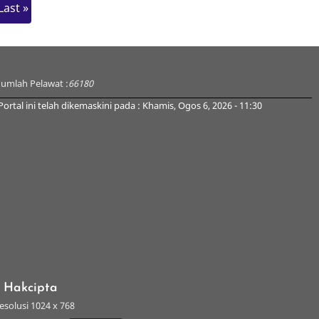
Last
Last »
page
Jumlah Pelawat :
66180
Portal ini telah dikemaskini pada : Khamis, Ogos 6, 2026 - 11:30
s Hakcipta
esolusi 1024 x 768