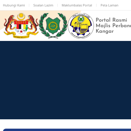
Langkau
Hubungi Kami
Soalan Lazim
Maklumbalas Portal
Peta Laman
ke
kandungan
Portal Rasmi
utama
Majlis Perban
Kangar