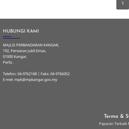
Curre
Pagination
1
page
HUBUNGI KAMI
MAJLIS PERBANDARAN KANGAR,
192, Persiaran Jubli Emas,
01000 Kangar,
Perlis .
Telefon: 04-9762188 | Faks: 04-9766052
E-mel: mpk@mpkangar.gov.my
Terma & S
Paparan Terbaik M