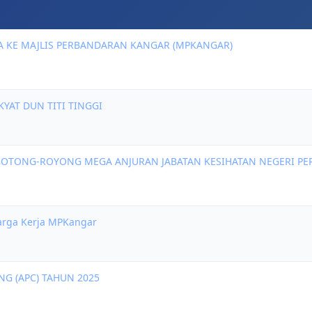
A KE MAJLIS PERBANDARAN KANGAR (MPKANGAR)
YAT DUN TITI TINGGI
TONG-ROYONG MEGA ANJURAN JABATAN KESIHATAN NEGERI PE
arga Kerja MPKangar
G (APC) TAHUN 2025