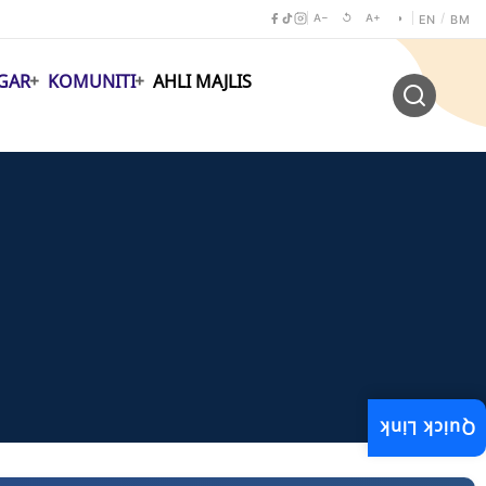
A−
↺
A+
◑
/
EN
BM
GAR
KOMUNITI
AHLI MAJLIS
Quick Link