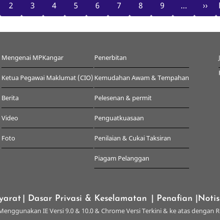
nt
Page
Page
Page
Page
Page
Page
Page
Page
Next
2
3
4
5
6
7
8
9
…
››
page
Mengenai MPKangar
Penerbitan
Ketua Pegawai Maklumat (CIO)
Kemudahan Awam & Tempahan
Berita
Pelesenan & permit
Video
Penguatkuasaan
Foto
Penilaian & Cukai Taksiran
Piagam Pelanggan
yarat
| Dasar Privasi & Keselamatan
| Penafian
|Noti
enggunakan IE Versi 9.0 & 10.0 & Chrome Versi Terkini & ke atas dengan R