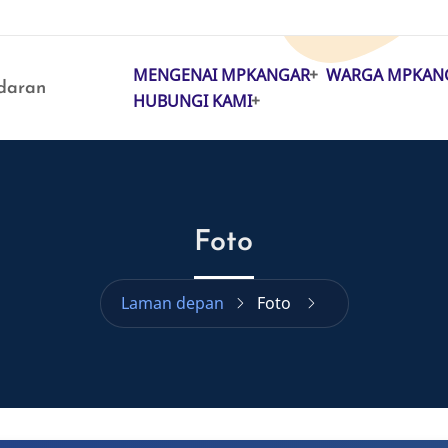
MENGENAI MPKANGAR
WARGA MPKAN
MAIN
daran
HUBUNGI KAMI
NAVIGATION
Foto
Laman depan
Foto