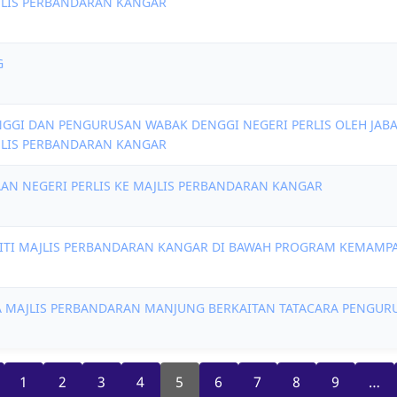
JLIS PERBANDARAN KANGAR
G
NGGI DAN PENGURUSAN WABAK DENGGI NEGERI PERLIS OLEH JABAT
JLIS PERBANDARAN KANGAR
AN NEGERI PERLIS KE MAJLIS PERBANDARAN KANGAR
TI MAJLIS PERBANDARAN KANGAR DI BAWAH PROGRAM KEMAMPA
A MAJLIS PERBANDARAN MANJUNG BERKAITAN TATACARA PENGURU
ious
Page
Page
Page
Page
Current
Page
Page
Page
Page
1
2
3
4
5
6
7
8
9
…
page