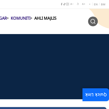
A−
↺
A+
◑
/
EN
BM
GAR
KOMUNITI
AHLI MAJLIS
Quick Link