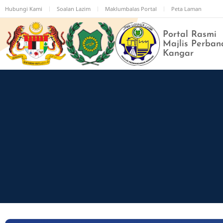
Langkau
Hubungi Kami
Soalan Lazim
Maklumbalas Portal
Peta Laman
ke
kandungan
Portal Rasmi
utama
Majlis Perban
Kangar