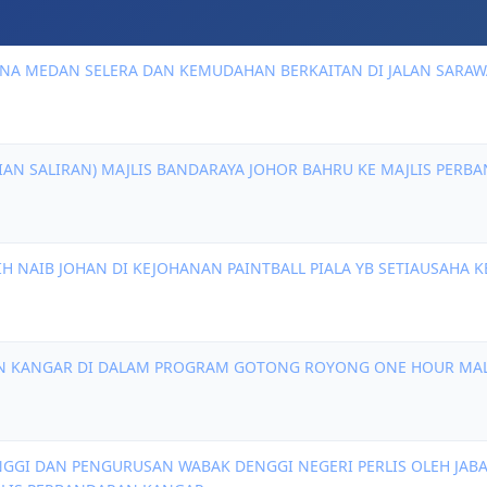
NA MEDAN SELERA DAN KEMUDAHAN BERKAITAN DI JALAN SARAWA
IAN SALIRAN) MAJLIS BANDARAYA JOHOR BAHRU KE MAJLIS PER
 NAIB JOHAN DI KEJOHANAN PAINTBALL PIALA YB SETIAUSAHA K
N KANGAR DI DALAM PROGRAM GOTONG ROYONG ONE HOUR MALAY
NGGI DAN PENGURUSAN WABAK DENGGI NEGERI PERLIS OLEH JABAT