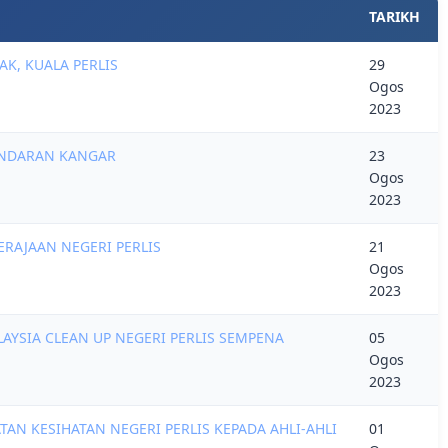
TARIKH
K, KUALA PERLIS
29
Ogos
2023
BANDARAN KANGAR
23
Ogos
2023
ERAJAAN NEGERI PERLIS
21
Ogos
2023
SIA CLEAN UP NEGERI PERLIS SEMPENA
05
Ogos
2023
AN KESIHATAN NEGERI PERLIS KEPADA AHLI-AHLI
01