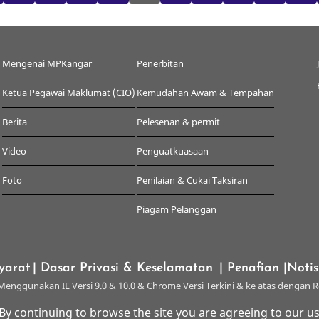
Mengenai MPKangar
Penerbitan
Ketua Pegawai Maklumat (CIO)
Kemudahan Awam & Tempahan
Berita
Pelesenan & permit
Video
Penguatkuasaan
Foto
Penilaian & Cukai Taksiran
Piagam Pelanggan
yarat
| Dasar Privasi & Keselamatan
| Penafian
|Noti
enggunakan IE Versi 9.0 & 10.0 & Chrome Versi Terkini & ke atas dengan R
 By continuing to browse the site you are agreeing to our us
© 2026 Majlis Perbandaran Kangar, All rights reserved.