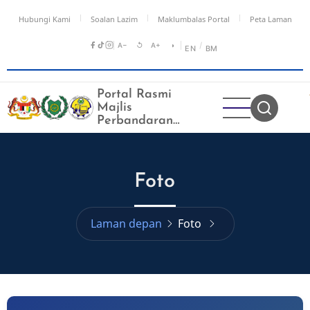
Langkau
Hubungi Kami
Soalan Lazim
Maklumbalas Portal
Peta Laman
ke
kandungan
A−
↺
A+
◑
/
EN
BM
utama
Portal Rasmi
Majlis
Perbandaran
Kangar
Foto
Laman depan
Foto