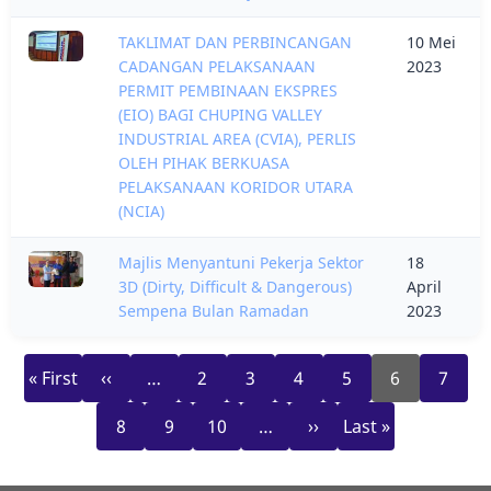
TAKLIMAT DAN PERBINCANGAN
10 Mei
CADANGAN PELAKSANAAN
2023
PERMIT PEMBINAAN EKSPRES
(EIO) BAGI CHUPING VALLEY
INDUSTRIAL AREA (CVIA), PERLIS
OLEH PIHAK BERKUASA
PELAKSANAAN KORIDOR UTARA
(NCIA)
Majlis Menyantuni Pekerja Sektor
18
3D (Dirty, Difficult & Dangerous)
April
Sempena Bulan Ramadan
2023
First
Previous
Page
Page
Page
Page
Current
Page
Pagination
« First
‹‹
…
2
3
4
5
6
7
page
page
page
Page
Page
Page
Next
Last
8
9
10
…
››
Last »
page
page