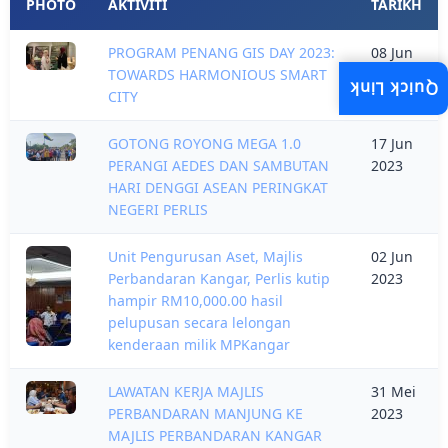
PHOTO
AKTIVITI
TARIKH
PROGRAM PENANG GIS DAY 2023:
08 Jun
TOWARDS HARMONIOUS SMART
2023
Quick Link
CITY
GOTONG ROYONG MEGA 1.0
17 Jun
PERANGI AEDES DAN SAMBUTAN
2023
HARI DENGGI ASEAN PERINGKAT
NEGERI PERLIS
Unit Pengurusan Aset, Majlis
02 Jun
Perbandaran Kangar, Perlis kutip
2023
hampir RM10,000.00 hasil
pelupusan secara lelongan
kenderaan milik MPKangar
LAWATAN KERJA MAJLIS
31 Mei
PERBANDARAN MANJUNG KE
2023
MAJLIS PERBANDARAN KANGAR