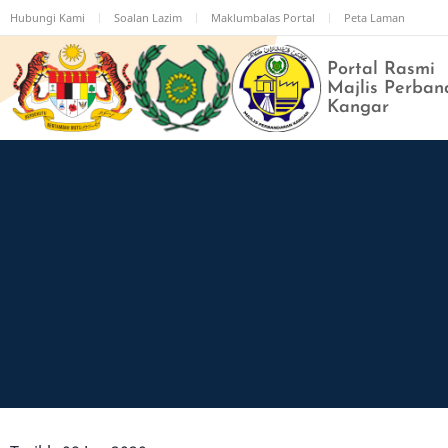
Langkau
Hubungi Kami
Soalan Lazim
Maklumbalas Portal
Peta Laman
ke
kandungan
Portal Rasmi
utama
Majlis Perban
Kangar