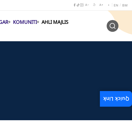
A−
↺
A+
◑
/
EN
BM
GAR
KOMUNITI
AHLI MAJLIS
Quick Link