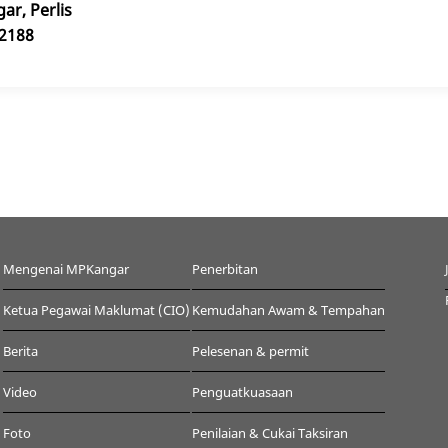
ar, Perlis
62188
Mengenai MPKangar
Penerbitan
Ketua Pegawai Maklumat (CIO)
Kemudahan Awam & Tempahan
Berita
Pelesenan & permit
Video
Penguatkuasaan
Foto
Penilaian & Cukai Taksiran