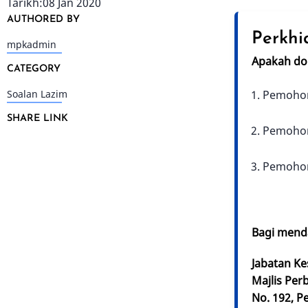
Tarikh:08 Jan 2020
AUTHORED BY
Perkhi
mpkadmin
Apakah do
CATEGORY
Pemohona
Soalan Lazim
SHARE LINK
Pemohon
Pemohon
Bagi menda
Jabatan Ke
Majlis Per
No. 192, Pe