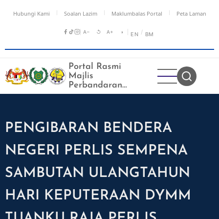
Langkau
Hubungi Kami
Soalan Lazim
Maklumbalas Portal
Peta Laman
ke
kandungan
A−
↺
A+
◑
/
EN
BM
utama
Portal Rasmi
Majlis
Perbandaran
Kangar
PENGIBARAN BENDERA
NEGERI PERLIS SEMPENA
SAMBUTAN ULANGTAHUN
HARI KEPUTERAAN DYMM
TUANKU RAJA PERLIS