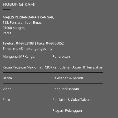
HUBUNGI KAMI
MAJLIS PERBANDARAN KANGAR,
192, Persiaran Jubli Emas,
01000 Kangar,
Perlis .
Telefon: 04-9762188 | Faks: 04-9766052
E-mel: mpk@mpkangar.gov.my
Mengenai MPKangar
Penerbitan
Ketua Pegawai Maklumat (CIO)
Kemudahan Awam & Tempahan
Berita
Pelesenan & permit
Video
Penguatkuasaan
Foto
Penilaian & Cukai Taksiran
Piagam Pelanggan