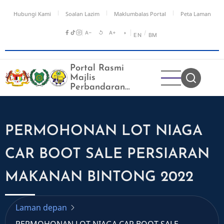
Langkau
Hubungi Kami
Soalan Lazim
Maklumbalas Portal
Peta Laman
ke
kandungan
A−
↺
A+
◑
/
EN
BM
utama
Portal Rasmi
Majlis
Perbandaran
Kangar
PERMOHONAN LOT NIAGA
CAR BOOT SALE PERSIARAN
MAKANAN BINTONG 2022
Laman depan