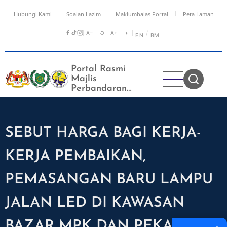
Langkau
Hubungi Kami
Soalan Lazim
Maklumbalas Portal
Peta Laman
ke
kandungan
A−
↺
A+
◑
/
EN
BM
utama
Portal Rasmi
Majlis
Perbandaran
Kangar
SEBUT HARGA BAGI KERJA-
KERJA PEMBAIKAN,
PEMASANGAN BARU LAMPU
JALAN LED DI KAWASAN
BAZAR MPK DAN PEKAN