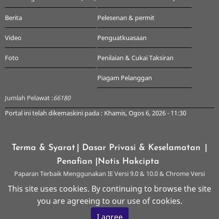
Berita
Pelesenan & permit
Video
Penguatkuasaan
Foto
Penilaian & Cukai Taksiran
Piagam Pelanggan
Jumlah Pelawat :
66180
Portal ini telah dikemaskini pada : Khamis, Ogos 6, 2026 - 11:30
Terma & Syarat
| Dasar Privasi & Keselamatan
|
Penafian
|Notis Hakcipta
Paparan Terbaik Menggunakan IE Versi 9.0 & 10.0 & Chrome Versi
Terkini & ke atas dengan Resolusi 1024 x 768
This site uses cookies. By continuing to browse the site
you are agreeing to our use of cookies.
© 2026 Majlis Perbandaran Kangar, All rights reserved.
I agree