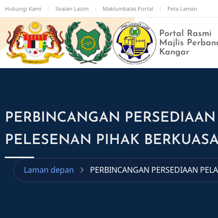
Langkau
Hubungi Kami
Soalan Lazim
Maklumbalas Portal
Peta Laman
ke
kandungan
Portal Rasmi
utama
Majlis Perban
Kangar
PERBINCANGAN PERSEDIAAN 
PELESENAN PIHAK BERKUASA 
Laman depan
PERBINCANGAN PERSEDIAAN PELAK