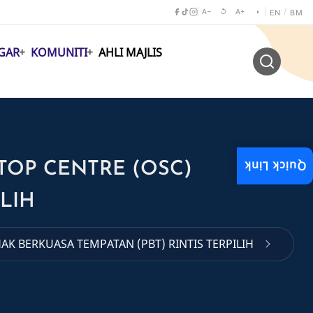
A−
↺
A+
◑
/
EN
BM
GAR
KOMUNITI
AHLI MAJLIS
Quick Link
TOP CENTRE (OSC)
LIH
K BERKUASA TEMPATAN (PBT) RINTIS TERPILIH