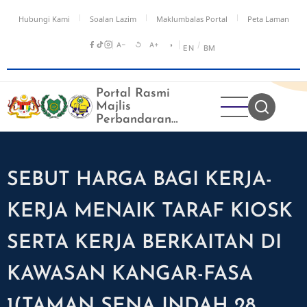
Langkau
Hubungi Kami
Soalan Lazim
Maklumbalas Portal
Peta Laman
ke
kandungan
A−
↺
A+
◑
/
EN
BM
utama
Portal Rasmi
Majlis
Perbandaran
Kangar
SEBUT HARGA BAGI KERJA-
KERJA MENAIK TARAF KIOSK
SERTA KERJA BERKAITAN DI
KAWASAN KANGAR-FASA
1(TAMAN SENA INDAH 28