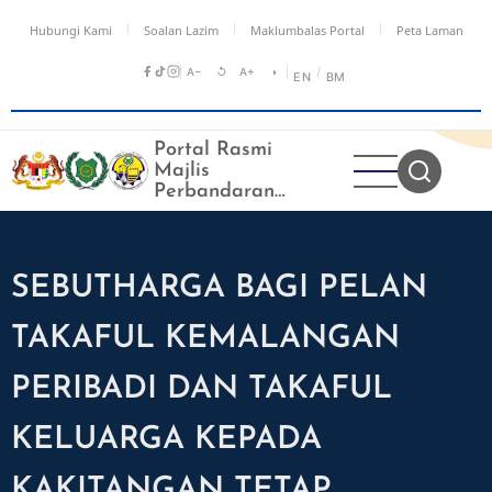
Langkau
Hubungi Kami
Soalan Lazim
Maklumbalas Portal
Peta Laman
ke
kandungan
A−
↺
A+
◑
/
EN
BM
utama
Portal Rasmi
Majlis
Perbandaran
Kangar
SEBUTHARGA BAGI PELAN
TAKAFUL KEMALANGAN
PERIBADI DAN TAKAFUL
KELUARGA KEPADA
KAKITANGAN TETAP,