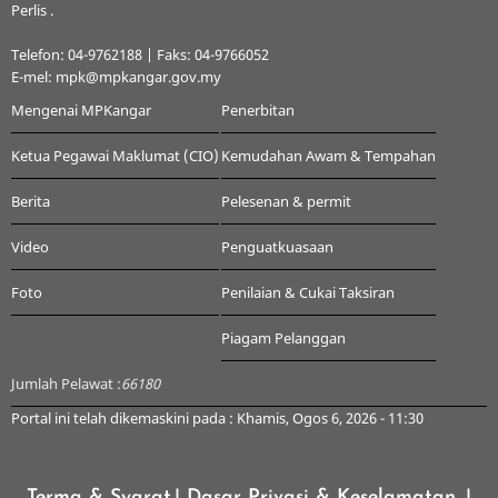
Perlis .
Telefon: 04-9762188 | Faks: 04-9766052
E-mel: mpk@mpkangar.gov.my
Mengenai MPKangar
Penerbitan
Ketua Pegawai Maklumat (CIO)
Kemudahan Awam & Tempahan
Berita
Pelesenan & permit
Video
Penguatkuasaan
Foto
Penilaian & Cukai Taksiran
Piagam Pelanggan
Jumlah Pelawat :
66180
Portal ini telah dikemaskini pada : Khamis, Ogos 6, 2026 - 11:30
Terma & Syarat
| Dasar Privasi & Keselamatan
|