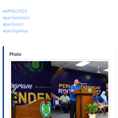
#MPKLEADS
#perliscentric
#perlisno1
#perlispintar
Photo