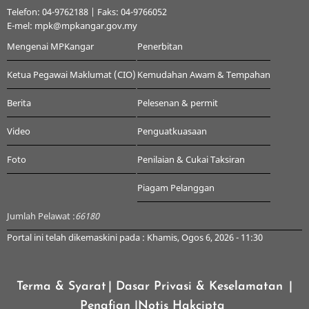
Telefon: 04-9762188 | Faks: 04-9766052
E-mel: mpk@mpkangar.gov.my
Mengenai MPKangar
Penerbitan
Ketua Pegawai Maklumat (CIO)
Kemudahan Awam & Tempahan
Berita
Pelesenan & permit
Video
Penguatkuasaan
Foto
Penilaian & Cukai Taksiran
Piagam Pelanggan
Jumlah Pelawat :
66180
Portal ini telah dikemaskini pada : Khamis, Ogos 6, 2026 - 11:30
Terma & Syarat
| Dasar Privasi & Keselamatan
|
Penafian
|Notis Hakcipta