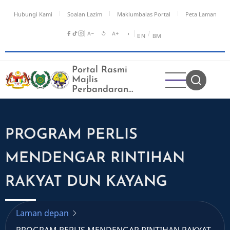
Langkau
Hubungi Kami
Soalan Lazim
Maklumbalas Portal
Peta Laman
ke
kandungan
A−
↺
A+
◑
/
EN
BM
utama
Portal Rasmi
Majlis
Perbandaran
Kangar
PROGRAM PERLIS
MENDENGAR RINTIHAN
RAKYAT DUN KAYANG
Laman depan