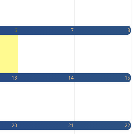
6
7
8
13
14
15
20
21
22