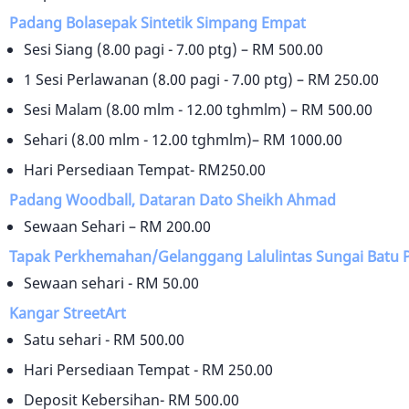
Padang Bolasepak Sintetik Simpang Empat
Sesi Siang (8.00 pagi - 7.00 ptg) – RM 500.00
1 Sesi Perlawanan (8.00 pagi - 7.00 ptg) – RM 250.00
Sesi Malam (8.00 mlm - 12.00 tghmlm) – RM 500.00
Sehari (8.00 mlm - 12.00 tghmlm)– RM 1000.00
Hari Persediaan Tempat- RM250.00
Padang Woodball, Dataran Dato Sheikh Ahmad
Sewaan Sehari – RM 200.00
Tapak Perkhemahan/Gelanggang Lalulintas Sungai Batu 
Sewaan sehari - RM 50.00
Kangar StreetArt
Satu sehari - RM 500.00
Hari Persediaan Tempat - RM 250.00
Deposit Kebersihan- RM 500.00