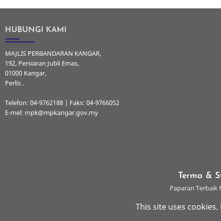
HUBUNGI KAMI
MAJLIS PERBANDARAN KANGAR,
192, Persiaran Jubli Emas,
01000 Kangar,
Perlis .
Telefon: 04-9762188 | Faks: 04-9766052
E-mel: mpk@mpkangar.gov.my
Terma & S
Paparan Terbaik M
This site uses cookies.