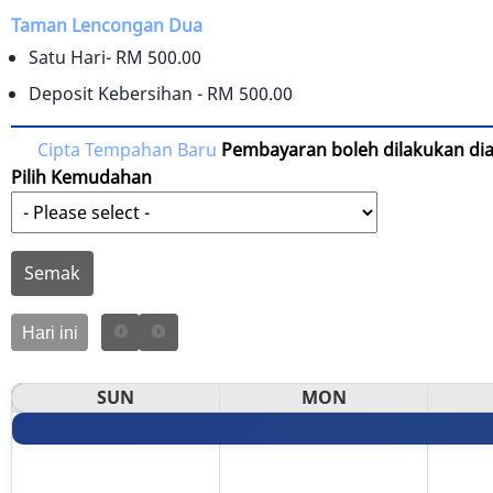
Taman Lencongan Dua
Satu Hari- RM 500.00
Deposit Kebersihan - RM 500.00
Cipta Tempahan Baru
Pembayaran boleh dilakukan dia
Pilih Kemudahan
Hari ini
SUN
MON