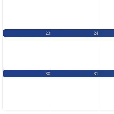
23
24
30
31