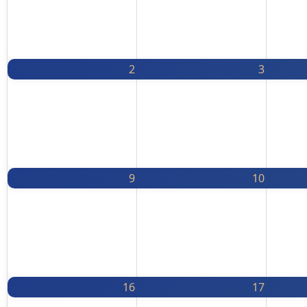
2
3
9
10
16
17