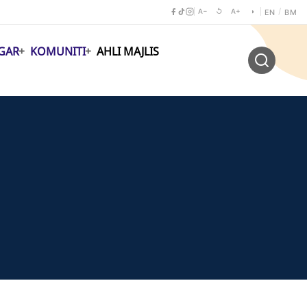
A−
↺
A+
◑
/
EN
BM
GAR
KOMUNITI
AHLI MAJLIS