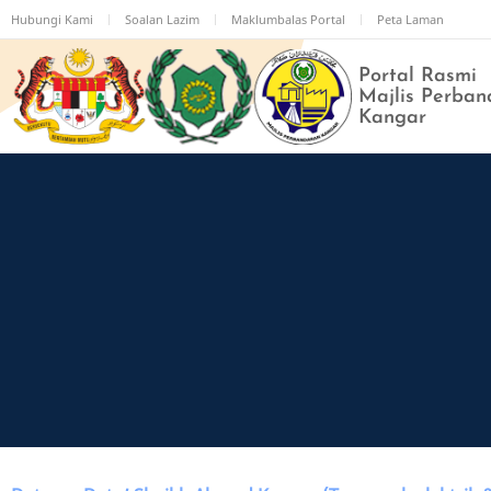
Langkau
Hubungi Kami
Soalan Lazim
Maklumbalas Portal
Peta Laman
ke
kandungan
Portal Rasmi
utama
Majlis Perban
Kangar