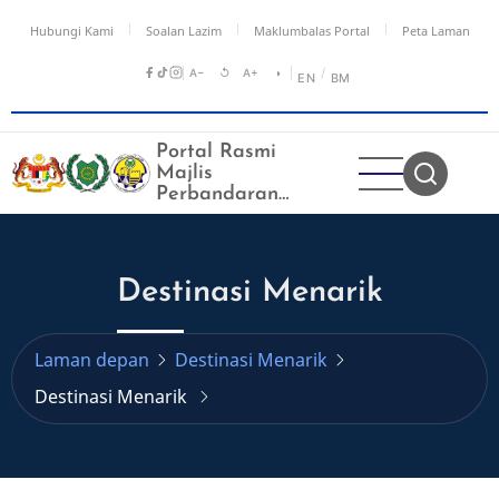
Langkau
Hubungi Kami
Soalan Lazim
Maklumbalas Portal
Peta Laman
ke
kandungan
A−
↺
A+
◑
/
EN
BM
utama
Portal Rasmi
Majlis
Perbandaran
Kangar
Destinasi Menarik
Laman depan
Destinasi Menarik
Destinasi Menarik