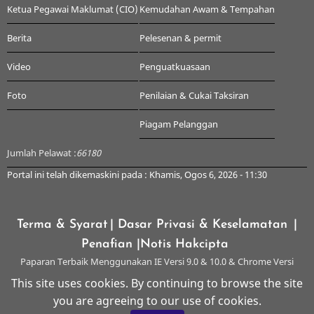
Ketua Pegawai Maklumat (CIO)
Kemudahan Awam & Tempahan
Berita
Pelesenan & permit
Video
Penguatkuasaan
Foto
Penilaian & Cukai Taksiran
Piagam Pelanggan
Jumlah Pelawat :
66180
Portal ini telah dikemaskini pada : Khamis, Ogos 6, 2026 - 11:30
Terma & Syarat
| Dasar Privasi & Keselamatan
|
Penafian
|Notis Hakcipta
Paparan Terbaik Menggunakan IE Versi 9.0 & 10.0 & Chrome Versi
Terkini & ke atas dengan Resolusi 1024 x 768
This site uses cookies. By continuing to browse the site
you are agreeing to our use of cookies.
© 2026 Majlis Perbandaran Kangar, All rights reserved.