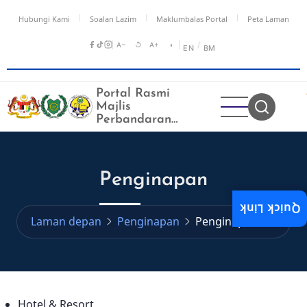
Langkau
Hubungi Kami
Soalan Lazim
Maklumbalas Portal
Peta Laman
ke
kandungan
A−
↺
A+
◑
/
EN
BM
utama
Portal Rasmi
Majlis
Perbandaran
Kangar
Penginapan
Quick Link
Laman depan
Penginapan
Penginapan
Hotel & Resort