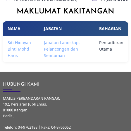
MAKLUMAT KAKITANGAN
NAMA
JABATAN
BAHAGIAN
Siti Hidayah
Jabatan Landskap,
Pentadbiran
Binti Mohd
Pelancongan dan
Utama
Haris
Senitaman
HUBUNGI KAMI
MAJLIS PERBANDARAN KANGAR,
192, Persiaran Jubli Emas,
01000 Kangar,
Perlis .
Telefon: 04-9762188 | Faks: 04-9766052