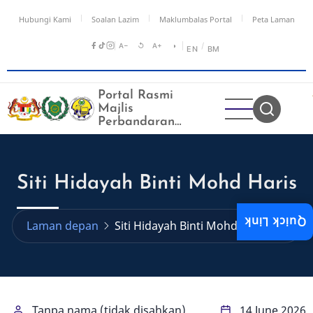
Langkau
Hubungi Kami
Soalan Lazim
Maklumbalas Portal
Peta Laman
ke
kandungan
A−
↺
A+
◑
/
EN
BM
utama
Portal Rasmi
Majlis
Perbandaran
Kangar
Siti Hidayah Binti Mohd Haris
Quick Link
Laman depan
Siti Hidayah Binti Mohd Haris
Tanpa nama (tidak disahkan)
14 June 2026