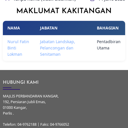
MAKLUMAT KAKITANGAN
NAMA
JABATAN
BAHAGIAN
Nurul Fatin
Jabatan Landskap,
Pentadbiran
Binti
Pelancongan dan
Utama
Lokman
Senitaman
HUBUNGI KAMI
MAJLIS PERBANDARAN KANGAR,
192, Persiaran Jubli Emas,
01000 Kangar,
Perlis .
Telefon: 04-9762188 | Faks: 04-9766052