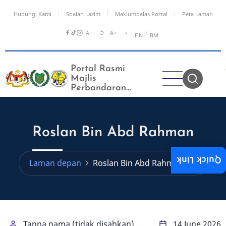
Langkau
Hubungi Kami
Soalan Lazim
Maklumbalas Portal
Peta Laman
ke
kandungan
A−
↺
A+
◑
/
EN
BM
utama
Portal Rasmi
Majlis
Perbandaran
Kangar
Roslan Bin Abd Rahman
Quick Link
Laman depan
Roslan Bin Abd Rahman
Tanpa nama (tidak disahkan)
14 June 2026