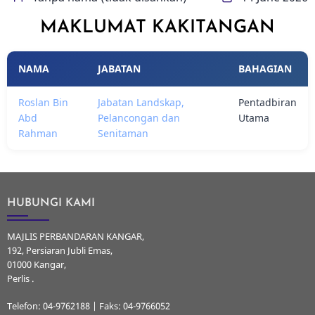
MAKLUMAT KAKITANGAN
NAMA
JABATAN
BAHAGIAN
Roslan Bin
Jabatan Landskap,
Pentadbiran
Abd
Pelancongan dan
Utama
Rahman
Senitaman
HUBUNGI KAMI
MAJLIS PERBANDARAN KANGAR,
192, Persiaran Jubli Emas,
01000 Kangar,
Perlis .
Telefon: 04-9762188 | Faks: 04-9766052