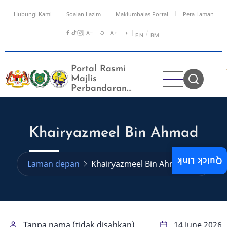
Langkau
Hubungi Kami
Soalan Lazim
Maklumbalas Portal
Peta Laman
ke
kandungan
A−
↺
A+
◑
/
EN
BM
utama
Portal Rasmi
Majlis
Perbandaran
Kangar
Khairyazmeel Bin Ahmad
Quick Link
Laman depan
Khairyazmeel Bin Ahmad
Tanpa nama (tidak disahkan)
14 June 2026