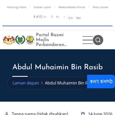
Langkau
Hubungi Kami
Soalan Lazim
Maklumbalas Portal
Peta Laman
ke
kandungan
A−
↺
A+
◑
/
EN
BM
utama
Portal Rasmi
Majlis
Perbandaran
Kangar
Abdul Muhaimin Bin Rasib
Quick Link
Laman depan
Abdul Muhaimin Bin Rasib
Tanpa nama (tidak disahkan)
14 June 2026