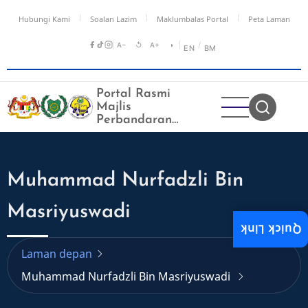
Langkau
Hubungi Kami
Soalan Lazim
Maklumbalas Portal
Peta Laman
ke
kandungan
A−
↺
A+
◑
/
EN
BM
utama
Portal Rasmi
Majlis
Perbandaran
Kangar
Muhammad Nurfadzli Bin
Masriyuswadi
Quick Link
Laman depan
Muhammad Nurfadzli Bin Masriyuswadi