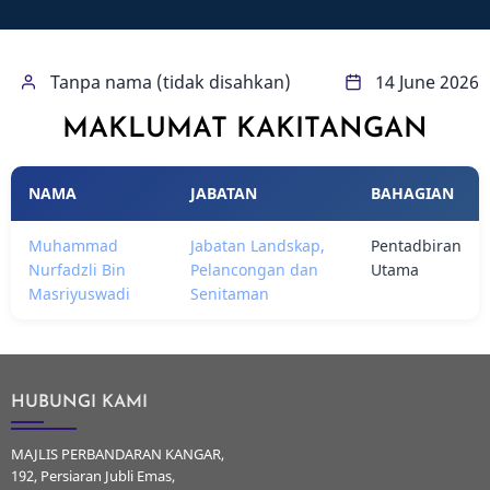
Tanpa nama (tidak disahkan)
14 June 2026
MAKLUMAT KAKITANGAN
NAMA
JABATAN
BAHAGIAN
Muhammad
Jabatan Landskap,
Pentadbiran
Nurfadzli Bin
Pelancongan dan
Utama
Masriyuswadi
Senitaman
HUBUNGI KAMI
MAJLIS PERBANDARAN KANGAR,
192, Persiaran Jubli Emas,