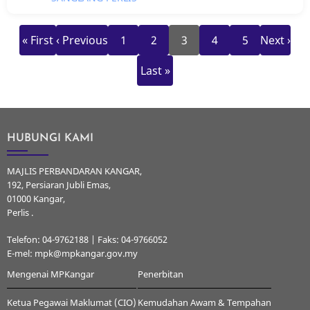
First
Previous
Page
Page
Current
Page
Page
Next
Pagination
« First
‹ Previous
1
2
3
4
5
Next ›
page
page
page
page
Last
Last »
page
HUBUNGI KAMI
MAJLIS PERBANDARAN KANGAR,
192, Persiaran Jubli Emas,
01000 Kangar,
Perlis .
Telefon: 04-9762188 | Faks: 04-9766052
E-mel: mpk@mpkangar.gov.my
Mengenai MPKangar
Penerbitan
Ketua Pegawai Maklumat (CIO)
Kemudahan Awam & Tempahan