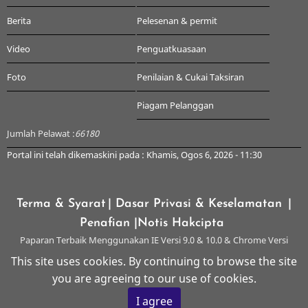
Berita
Pelesenan & permit
Video
Penguatkuasaan
Foto
Penilaian & Cukai Taksiran
Piagam Pelanggan
Jumlah Pelawat :
66180
Portal ini telah dikemaskini pada : Khamis, Ogos 6, 2026 - 11:30
Terma & Syarat
| Dasar Privasi & Keselamatan
|
Penafian
|Notis Hakcipta
Paparan Terbaik Menggunakan IE Versi 9.0 & 10.0 & Chrome Versi
Terkini & ke atas dengan Resolusi 1024 x 768
This site uses cookies. By continuing to browse the site
you are agreeing to our use of cookies.
© 2026 Majlis Perbandaran Kangar, All rights reserved.
I agree