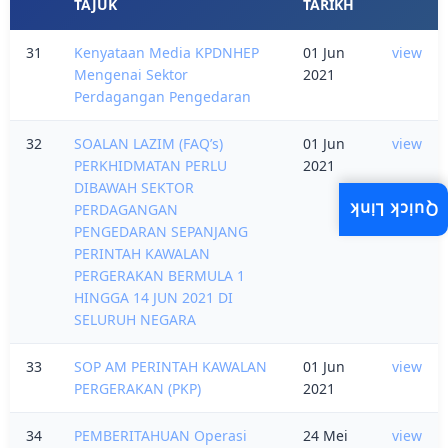
TAJUK
TARIKH
31
Kenyataan Media KPDNHEP
01 Jun
view
Mengenai Sektor
2021
Perdagangan Pengedaran
32
SOALAN LAZIM (FAQ’s)
01 Jun
view
PERKHIDMATAN PERLU
2021
DIBAWAH SEKTOR
Quick Link
PERDAGANGAN
PENGEDARAN SEPANJANG
PERINTAH KAWALAN
PERGERAKAN BERMULA 1
HINGGA 14 JUN 2021 DI
SELURUH NEGARA
33
SOP AM PERINTAH KAWALAN
01 Jun
view
PERGERAKAN (PKP)
2021
34
PEMBERITAHUAN Operasi
24 Mei
view