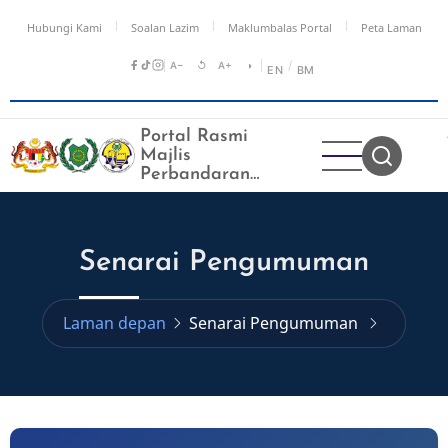
Langkau
Hubungi Kami
Soalan Lazim
Maklumbalas Portal
Peta Laman
ke
kandungan
A−
↺
A+
◑
/
EN
BM
utama
Portal Rasmi
Majlis
Perbandaran
Kangar
Senarai Pengumuman
Laman depan
Senarai Pengumuman