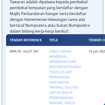
Tawaran adalah dipelawa kepada pembekal-
pembekal tempatan yang berdaftar dengan
Majlis Perbandaran Kangar serta berdaftar
dengan Kementerian Kewangan sama ada
bertaraf Bumiputera atau bukan Bumiputera
dalam bidang kerja-kerja berikut:
TENDER REFERENCE
TITLE
TENDER C
MPK.Ps. SULIT 341
SEBUT HARGA
15 Jun 20
MEMBEKAL,
MEMASANG DAN
MENGKONFIGURASI
TUJUH (7) UNIT
PERKAKASAN
INTEGRATED
FIREWALL ROUTER
UNTUK MAJLIS
PERBANDARAN
KANGAR, PERLIS.