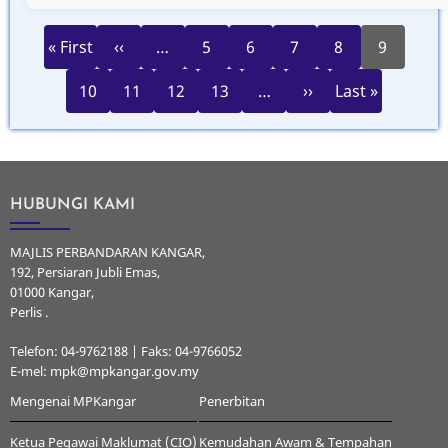
First
Previous
Page
Page
Page
Page
Current
Pagination
« First
‹‹
…
5
6
7
8
9
page
page
page
Page
Page
Page
Page
Next
Last
10
11
12
13
…
››
Last »
page
page
HUBUNGI KAMI
MAJLIS PERBANDARAN KANGAR,
192, Persiaran Jubli Emas,
01000 Kangar,
Perlis .
Telefon: 04-9762188 | Faks: 04-9766052
E-mel: mpk@mpkangar.gov.my
Mengenai MPKangar
Penerbitan
Ketua Pegawai Maklumat (CIO)
Kemudahan Awam & Tempahan