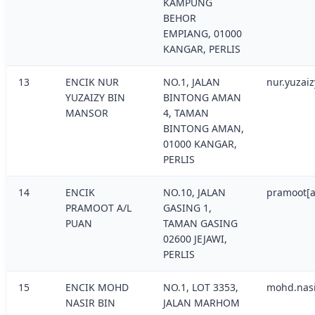
KAMPUNG
BEHOR
EMPIANG, 01000
KANGAR, PERLIS
13
ENCIK NUR
NO.1, JALAN
nur.yuzai
YUZAIZY BIN
BINTONG AMAN
MANSOR
4, TAMAN
BINTONG AMAN,
01000 KANGAR,
PERLIS
14
ENCIK
NO.10, JALAN
pramoot[a
PRAMOOT A/L
GASING 1,
PUAN
TAMAN GASING
02600 JEJAWI,
PERLIS
15
ENCIK MOHD
NO.1, LOT 3353,
mohd.nasi
NASIR BIN
JALAN MARHOM