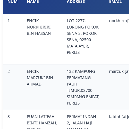
NUM
NAME
ADDRESS
EMAIL
1
ENCIK
LOT 2277,
norkhirir
NORKHIRIRI
LORONG POKOK
BIN HASSAN
SENA 3, POKOK
SENA, 02500
MATA AYER,
PERLIS
2
ENCIK
132 KAMPUNG
marzuki[a
MARZUKI BIN
PERMATANG
AHMAD
PAUH
TIMUR,02700
SIMPANG EMPAT,
PERLIS
3
PUAN LATIFAH
PERMAI INDAH
latifah[a
BINTI HAMZAH,
2, JALAN HAJI