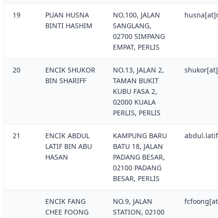
19
PUAN HUSNA
NO.100, JALAN
husna[at]
BINTI HASHIM
SANGLANG,
02700 SIMPANG
EMPAT, PERLIS
20
ENCIK SHUKOR
NO.13, JALAN 2,
shukor[at
BIN SHARIFF
TAMAN BUKIT
KUBU FASA 2,
02000 KUALA
PERLIS, PERLIS
21
ENCIK ABDUL
KAMPUNG BARU
abdul.lat
LATIF BIN ABU
BATU 18, JALAN
HASAN
PADANG BESAR,
02100 PADANG
BESAR, PERLIS
ENCIK FANG
NO.9, JALAN
fcfoong[a
CHEE FOONG
STATION, 02100