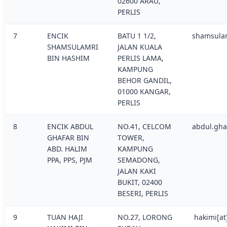
02600 ARAU,
PERLIS
7
ENCIK
BATU 1 1/2,
shamsulam
SHAMSULAMRI
JALAN KUALA
BIN HASHIM
PERLIS LAMA,
KAMPUNG
BEHOR GANDIL,
01000 KANGAR,
PERLIS
8
ENCIK ABDUL
NO.41, CELCOM
abdul.gha
GHAFAR BIN
TOWER,
ABD. HALIM
KAMPUNG
PPA, PPS, PJM
SEMADONG,
JALAN KAKI
BUKIT, 02400
BESERI, PERLIS
9
TUAN HAJI
NO.27, LORONG
hakimi[at