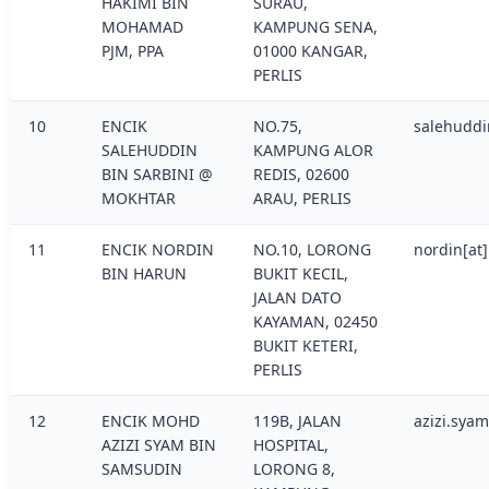
HAKIMI BIN
SURAU,
MOHAMAD
KAMPUNG SENA,
PJM, PPA
01000 KANGAR,
PERLIS
10
ENCIK
NO.75,
salehuddi
SALEHUDDIN
KAMPUNG ALOR
BIN SARBINI @
REDIS, 02600
MOKHTAR
ARAU, PERLIS
11
ENCIK NORDIN
NO.10, LORONG
nordin[at
BIN HARUN
BUKIT KECIL,
JALAN DATO
KAYAMAN, 02450
BUKIT KETERI,
PERLIS
12
ENCIK MOHD
119B, JALAN
azizi.sya
AZIZI SYAM BIN
HOSPITAL,
SAMSUDIN
LORONG 8,