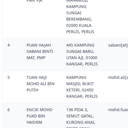
PMP, PJK
MAHAMUD,
KAMPUNG
SUNGAI
BEREMBANG,
02000 KUALA
PERLIS, PERLIS
4
PUAN HAJAH
445 KAMPUNG
sabani[at
SABANI BINTI
SUNGAI BARU,
MAT, PMP
UTAN AJI, 01000
KANGAR, PERLIS
5
TUAN HAJI
KAMPUNG
mohd.ali[
MOHD ALI BIN
MASJID, BUKIT
PUTIH
KETERI, 02450
KANGAR, PERLIS
6
ENCIK MOHD
136 PIDA 3,
mohd.fua
FUAD BIN
SEMUT GATAL,
HASHIM
KURONG ANAI,