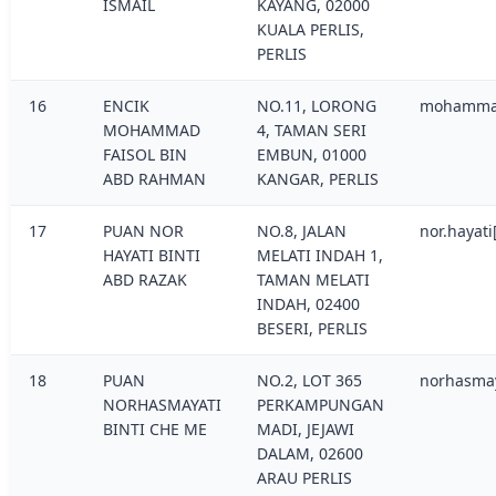
ISMAIL
KAYANG, 02000
KUALA PERLIS,
PERLIS
16
ENCIK
NO.11, LORONG
mohammad
MOHAMMAD
4, TAMAN SERI
FAISOL BIN
EMBUN, 01000
ABD RAHMAN
KANGAR, PERLIS
17
PUAN NOR
NO.8, JALAN
nor.hayat
HAYATI BINTI
MELATI INDAH 1,
ABD RAZAK
TAMAN MELATI
INDAH, 02400
BESERI, PERLIS
18
PUAN
NO.2, LOT 365
norhasmay
NORHASMAYATI
PERKAMPUNGAN
BINTI CHE ME
MADI, JEJAWI
DALAM, 02600
ARAU PERLIS