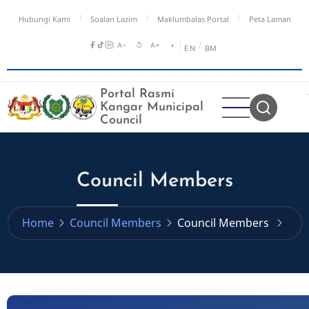
Skip
Hubungi Kami
Soalan Lazim
Maklumbalas Portal
Peta Laman
to
main
A−
↺
A+
◑
/
EN
BM
content
Portal Rasmi
Kangar Municipal
Council
Council Members
Home
Council Members
Council Members