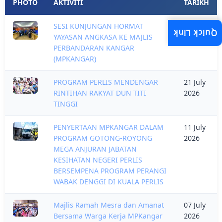
PHOTO
AKTIVITI
TARIKH
SESI KUNJUNGAN HORMAT
16 July
Quick Link
YAYASAN ANGKASA KE MAJLIS
2026
PERBANDARAN KANGAR
(MPKANGAR)
PROGRAM PERLIS MENDENGAR
21 July
RINTIHAN RAKYAT DUN TITI
2026
TINGGI
PENYERTAAN MPKANGAR DALAM
11 July
PROGRAM GOTONG-ROYONG
2026
MEGA ANJURAN JABATAN
KESIHATAN NEGERI PERLIS
BERSEMPENA PROGRAM PERANGI
WABAK DENGGI DI KUALA PERLIS
Majlis Ramah Mesra dan Amanat
07 July
Bersama Warga Kerja MPKangar
2026