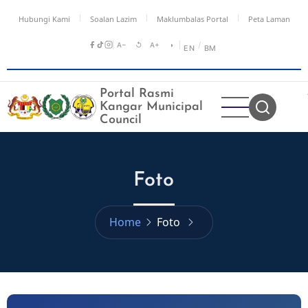
Skip
Hubungi Kami
Soalan Lazim
Maklumbalas Portal
Peta Laman
to
main
A−
↺
A+
◑
/
EN
BM
content
Portal Rasmi
Kangar Municipal
Council
Foto
Home
Foto