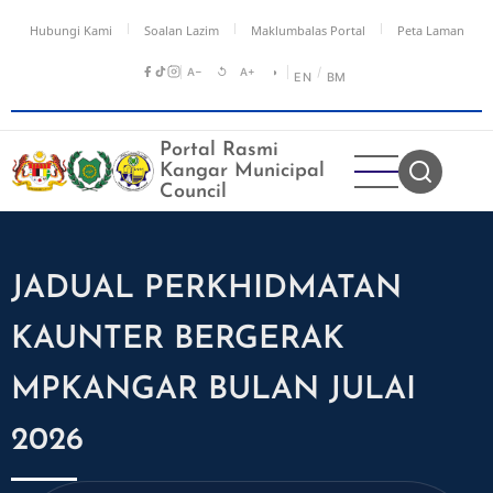
Skip
Hubungi Kami
Soalan Lazim
Maklumbalas Portal
Peta Laman
to
main
A−
↺
A+
◑
/
EN
BM
content
Portal Rasmi
Kangar Municipal
Council
JADUAL PERKHIDMATAN
KAUNTER BERGERAK
MPKANGAR BULAN JULAI
2026