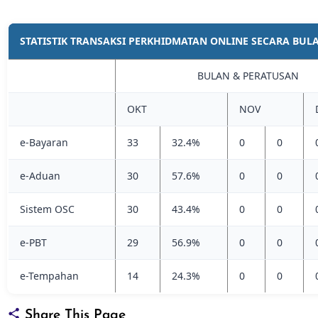
STATISTIK TRANSAKSI PERKHIDMATAN ONLINE SECARA BUL
BULAN & PERATUSAN
OKT
NOV
e-Bayaran
33
32.4%
0
0
e-Aduan
30
57.6%
0
0
Sistem OSC
30
43.4%
0
0
e-PBT
29
56.9%
0
0
e-Tempahan
14
24.3%
0
0
Share This Page