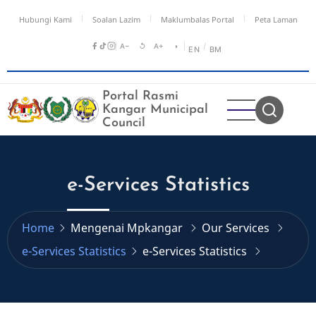
Skip
Hubungi Kami
Soalan Lazim
Maklumbalas Portal
Peta Laman
to
main
A−
↺
A+
◑
/
EN
BM
content
Portal Rasmi
Kangar Municipal
Council
e-Services Statistics
Home
Mengenai Mpkangar
Our Services
e-Services Statistics
e-Services Statistics