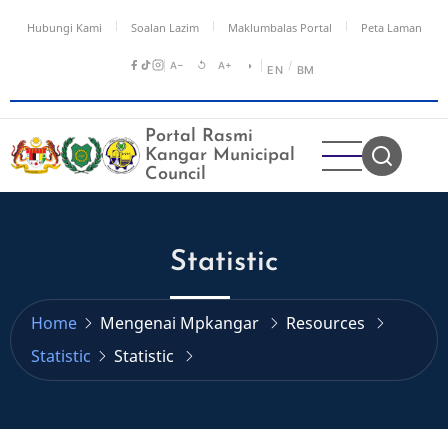
Skip
Hubungi Kami
Soalan Lazim
Maklumbalas Portal
Peta Laman
to
main
A−
↺
A+
◑
/
EN
BM
content
Portal Rasmi
Kangar Municipal
Council
Statistic
Home
Mengenai Mpkangar
Resources
Statistic
Statistic