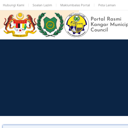
Skip
Hubungi Kami
Soalan Lazim
Maklumbalas Portal
Peta Laman
to
main
Portal Rasmi
content
Kangar Munici
Council