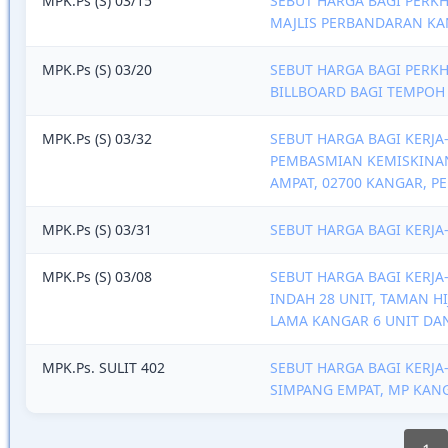
MPK.Ps (S) 03/15
SEBUT HARGA BAGI PERK
MAJLIS PERBANDARAN K
MPK.Ps (S) 03/20
SEBUT HARGA BAGI PER
BILLBOARD BAGI TEMPOH 
MPK.Ps (S) 03/32
SEBUT HARGA BAGI KERJA
PEMBASMIAN KEMISKINAN 
AMPAT, 02700 KANGAR, PE
MPK.Ps (S) 03/31
SEBUT HARGA BAGI KERJA
MPK.Ps (S) 03/08
SEBUT HARGA BAGI KERJA
INDAH 28 UNIT, TAMAN H
LAMA KANGAR 6 UNIT DA
MPK.Ps. SULIT 402
SEBUT HARGA BAGI KERJ
SIMPANG EMPAT, MP KAN
Curre
Pagination