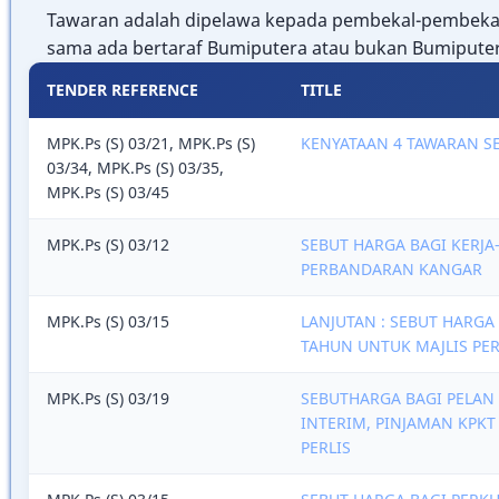
Tawaran adalah dipelawa kepada pembekal-pembekal
sama ada bertaraf Bumiputera atau bukan Bumiputera
TENDER REFERENCE
TITLE
MPK.Ps (S) 03/21, MPK.Ps (S)
KENYATAAN 4 TAWARAN S
03/34, MPK.Ps (S) 03/35,
MPK.Ps (S) 03/45
MPK.Ps (S) 03/12
SEBUT HARGA BAGI KERJA
PERBANDARAN KANGAR
MPK.Ps (S) 03/15
LANJUTAN : SEBUT HARG
TAHUN UNTUK MAJLIS P
MPK.Ps (S) 03/19
SEBUTHARGA BAGI PELAN
INTERIM, PINJAMAN KPKT
PERLIS