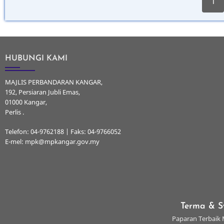
1
page
HUBUNGI KAMI
MAJLIS PERBANDARAN KANGAR,
192, Persiaran Jubli Emas,
01000 Kangar,
Perlis .
Telefon: 04-9762188 | Faks: 04-9766052
E-mel: mpk@mpkangar.gov.my
Terma & S
Paparan Terbaik M