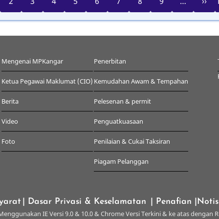
2
3
4
5
6
7
8
9
…
››
page
Mengenai MPKangar
Penerbitan
Ketua Pegawai Maklumat (CIO)
Kemudahan Awam & Tempahan
Berita
Pelesenan & permit
Video
Penguatkuasaan
Foto
Penilaian & Cukai Taksiran
Piagam Pelanggan
yarat
| Dasar Privasi & Keselamatan
| Penafian
|Noti
enggunakan IE Versi 9.0 & 10.0 & Chrome Versi Terkini & ke atas dengan R