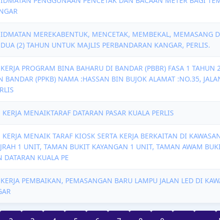
HIDMATAN PENGGUNAAN PENCETAK DAN BACAAN METER BAGI TEM
ANGAR
KHIDMATAN MEREKABENTUK, MENCETAK, MEMBEKAL, MEMASANG 
DUA (2) TAHUN UNTUK MAJLIS PERBANDARAN KANGAR, PERLIS.
-KERJA PROGRAM BINA BAHARU DI BANDAR (PBBR) FASA 1 TAHUN
BANDAR (PPKB) NAMA :HASSAN BIN BUJOK ALAMAT :NO.35, JAL
RLIS
- KERJA MENAIKTARAF DATARAN PASAR KUALA PERLIS
- KERJA MENAIK TARAF KIOSK SERTA KERJA BERKAITAN DI KAWAS
IJRAH 1 UNIT, TAMAN BUKIT KAYANGAN 1 UNIT, TAMAN AWAM BUKI
N DATARAN KUALA PE
A-KERJA PEMBAIKAN, PEMASANGAN BARU LAMPU JALAN LED DI KA
GAR
nt
Page
Page
Page
Page
Page
Page
Page
Page
Next