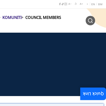
A−
↺
A+
◑
/
EN
BM
KOMUNITI
COUNCIL MEMBERS
Quick Link