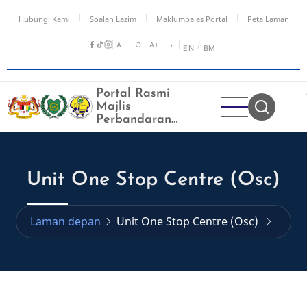
Langkau
Hubungi Kami
Soalan Lazim
Maklumbalas Portal
Peta Laman
ke
kandungan
A−
↺
A+
◑
/
EN
BM
utama
Portal Rasmi
Majlis
Perbandaran
Kangar
Unit One Stop Centre (Osc)
Laman depan
Unit One Stop Centre (Osc)