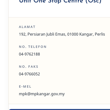
Unit One Stop Centre (Osc)
ALAMAT
192, Persiaran Jubli Emas, 01000 Kangar, Perlis
NO. TELEFON
04-9762188
NO. FAKS
04-9766052
E-MEL
mpk@mpkangar.gov.my