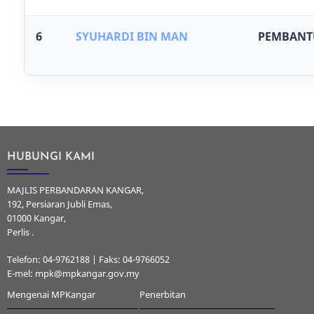
6
SYUHARDI BIN MAN
PEMBANT
HUBUNGI KAMI
MAJLIS PERBANDARAN KANGAR,
192, Persiaran Jubli Emas,
01000 Kangar,
Perlis .
Telefon: 04-9762188 | Faks: 04-9766052
E-mel: mpk@mpkangar.gov.my
Mengenai MPKangar
Penerbitan