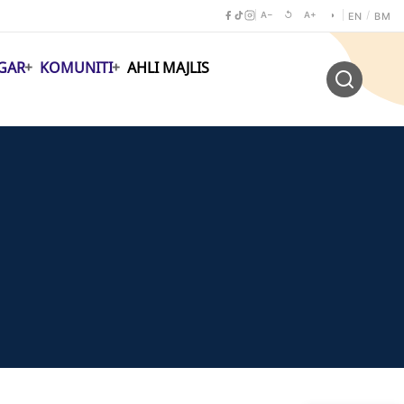
A−
↺
A+
◑
/
EN
BM
GAR
KOMUNITI
AHLI MAJLIS