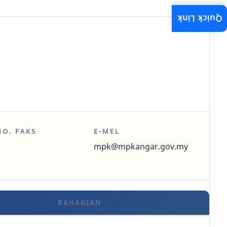
Quick Link
NO. FAKS
E-MEL
mpk@mpkangar.gov.my
BAHAGIAN