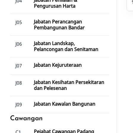
Jabatan Penilaian &
J04
Pengurusan Harta
Jabatan Perancangan
J05
Pembangunan Bandar
Jabatan Landskap,
J06
Pelancongan dan Senitaman
Jabatan Kejuruteraan
J07
Jabatan Kesihatan Persekitaran
J08
dan Pelesenan
Jabatan Kawalan Bangunan
J09
Cawangan
Pejabat Cawangan Padang
C1