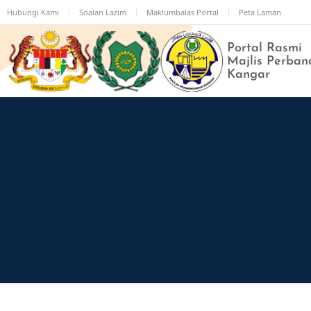
Langkau
Hubungi Kami
Soalan Lazim
Maklumbalas Portal
Peta Laman
ke
kandungan
Portal Rasmi
utama
Majlis Perban
Kangar