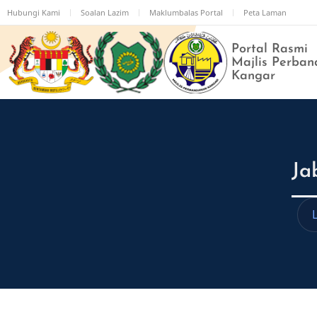
Langkau
Hubungi Kami
Soalan Lazim
Maklumbalas Portal
Peta Laman
ke
kandungan
Portal Rasmi
utama
Majlis Perban
Kangar
Ja