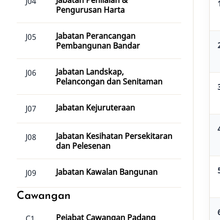
Jabatan Penilaian &
J04
Pengurusan Harta
Jabatan Perancangan
J05
Pembangunan Bandar
Jabatan Landskap,
J06
Pelancongan dan Senitaman
Jabatan Kejuruteraan
J07
Jabatan Kesihatan Persekitaran
J08
dan Pelesenan
Jabatan Kawalan Bangunan
J09
Cawangan
Pejabat Cawangan Padang
C1