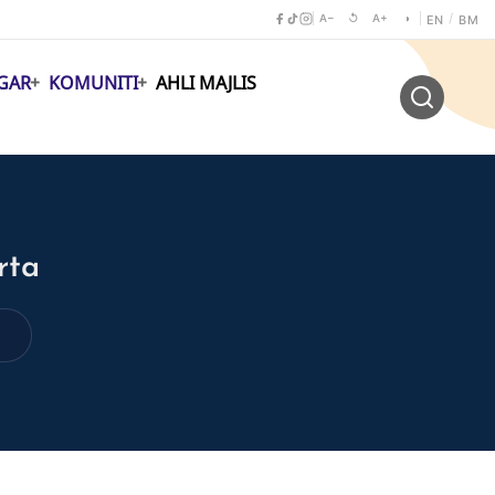
A−
↺
A+
◑
/
EN
BM
GAR
KOMUNITI
AHLI MAJLIS
rta