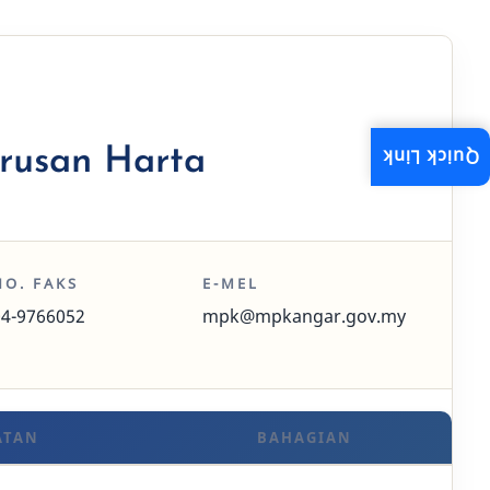
urusan Harta
Quick Link
NO. FAKS
E-MEL
04-9766052
mpk@mpkangar.gov.my
ATAN
BAHAGIAN