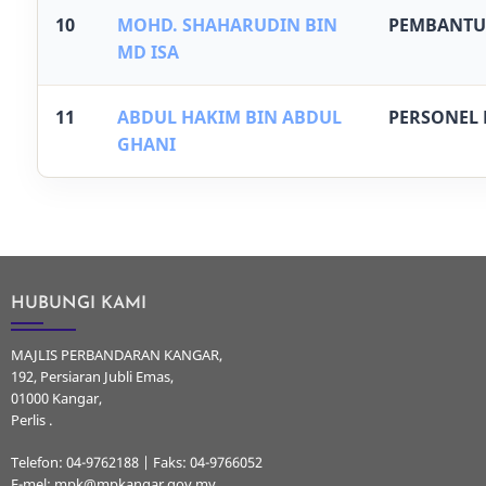
10
MOHD. SHAHARUDIN BIN
PEMBANTU 
MD ISA
11
ABDUL HAKIM BIN ABDUL
PERSONEL 
GHANI
HUBUNGI KAMI
MAJLIS PERBANDARAN KANGAR,
192, Persiaran Jubli Emas,
01000 Kangar,
Perlis .
Telefon: 04-9762188 | Faks: 04-9766052
E-mel: mpk@mpkangar.gov.my