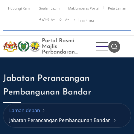
Langkau
Hubungi Kami
Soalan Lazim
Maklumbalas Portal
Peta Laman
ke
kandungan
A−
↺
A+
◑
/
EN
BM
utama
Portal Rasmi
Majlis
Perbandaran
Kangar
Jabatan Perancangan
Pembangunan Bandar
Laman depan
Jabatan Perancangan Pembangunan Bandar