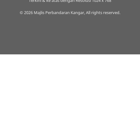
Terkini & ke atas dengan Resolusi 1024 x 768
© 2026 Majlis Perbandaran Kangar, All rights reserved.