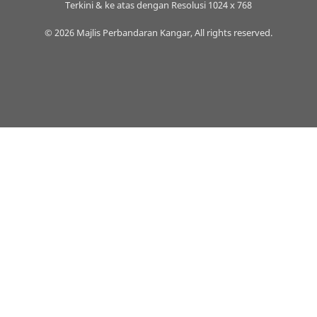
Terkini & ke atas dengan Resolusi 1024 x 768
© 2026 Majlis Perbandaran Kangar, All rights reserved.