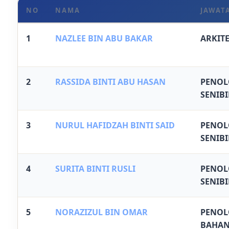
NO
NAMA
JAWAT
1
NAZLEE BIN ABU BAKAR
ARKIT
2
RASSIDA BINTI ABU HASAN
PENOL
SENIB
3
NURUL HAFIDZAH BINTI SAID
PENOL
SENIB
4
SURITA BINTI RUSLI
PENOL
SENIB
5
NORAZIZUL BIN OMAR
PENOL
BAHA