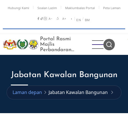
Langkau
Hubungi Kami
Soalan Lazim
Maklumbalas Portal
Peta Laman
ke
kandungan
A−
↺
A+
◑
/
EN
BM
utama
Portal Rasmi
Majlis
Perbandaran
Kangar
Jabatan Kawalan Bangunan
Laman depan
Jabatan Kawalan Bangunan