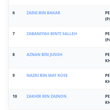
6
ZAINI BIN BAKAR
P
(P
7
ZABANIYAH BINTI SALLEH
P
(P
8
AZNAN BIN JUSOH
P
K
9
NAZRI BIN MAT ROSE
P
K
10
ZAKHIR BIN ZAINON
P
K