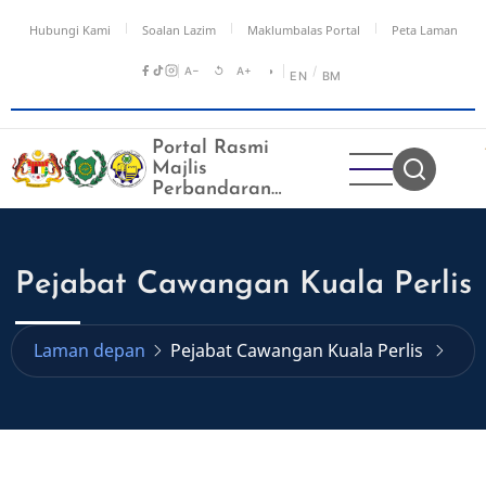
Langkau
Hubungi Kami
Soalan Lazim
Maklumbalas Portal
Peta Laman
ke
kandungan
A−
↺
A+
◑
/
EN
BM
utama
Portal Rasmi
Majlis
Perbandaran
Kangar
Pejabat Cawangan Kuala Perlis
Laman depan
Pejabat Cawangan Kuala Perlis