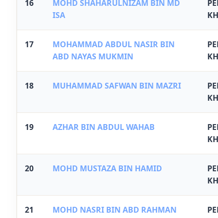
16
MOHD SHAHARULNIZAM BIN MD
P
ISA
KH
17
MOHAMMAD ABDUL NASIR BIN
P
ABD NAYAS MUKMIN
KH
18
MUHAMMAD SAFWAN BIN MAZRI
P
KH
19
AZHAR BIN ABDUL WAHAB
P
KH
20
MOHD MUSTAZA BIN HAMID
P
KH
21
MOHD NASRI BIN ABD RAHMAN
P