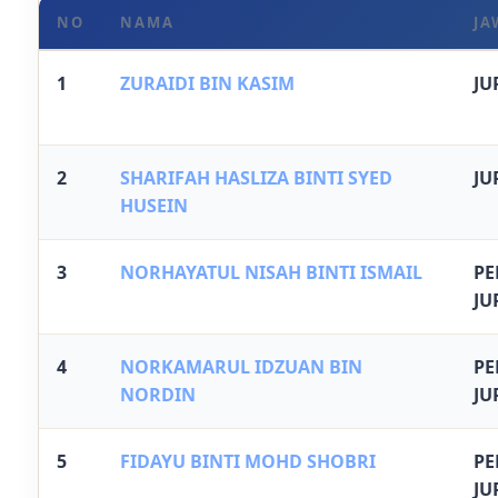
NO
NAMA
JA
1
ZURAIDI BIN KASIM
JU
2
SHARIFAH HASLIZA BINTI SYED
JU
HUSEIN
3
NORHAYATUL NISAH BINTI ISMAIL
P
JU
4
NORKAMARUL IDZUAN BIN
P
NORDIN
JU
5
FIDAYU BINTI MOHD SHOBRI
P
JU