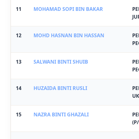
11
MOHAMAD SOPI BIN BAKAR
P
JU
12
MOHD HASNAN BIN HASSAN
P
PE
13
SALWANI BINTI SHUIB
P
PE
14
HUZAIDA BINTI RUSLI
PE
UK
15
NAZRA BINTI GHAZALI
PE
(P