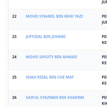
JU
22
MOHD SYAHRIL BIN MHD YAZI
P
JU
23
JUFFIZAL BIN JOHARI
P
KE
24
MOHD SAYUTY BIN AHMAD
P
KE
25
SHAH RIZAL BIN CHE MAT
P
KE
26
SAIFUL SYAZWAN BIN SHARIMI
P
KH