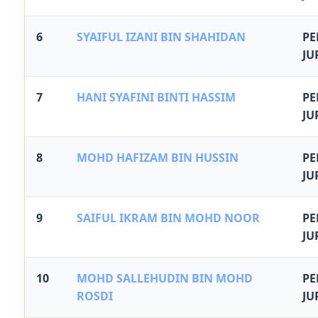
6
SYAIFUL IZANI BIN SHAHIDAN
P
JU
7
HANI SYAFINI BINTI HASSIM
P
JU
8
MOHD HAFIZAM BIN HUSSIN
P
JU
9
SAIFUL IKRAM BIN MOHD NOOR
P
JU
10
MOHD SALLEHUDIN BIN MOHD
P
ROSDI
JU